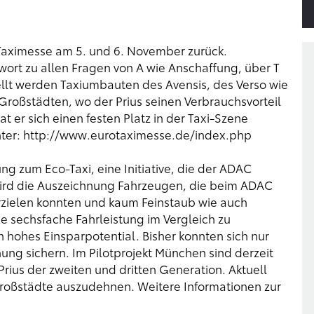
 Taximesse am 5. und 6. November zurück.
ort zu allen Fragen von A wie Anschaffung, über T
tellt werden Taxiumbauten des Avensis, des Verso wie
Großstädten, wo der Prius seinen Verbrauchsvorteil
t er sich einen festen Platz in der Taxi-Szene
nter:
http://www.eurotaximesse.de/index.php
ng zum Eco-Taxi, eine Initiative, die der ADAC
wird die Auszeichnung Fahrzeugen, die beim ADAC
rzielen konnten und kaum Feinstaub wie auch
die sechsfache Fahrleistung im Vergleich zu
in hohes Einsparpotential. Bisher konnten sich nur
ng sichern. Im Pilotprojekt München sind derzeit
Prius der zweiten und dritten Generation. Aktuell
 Großstädte auszudehnen. Weitere Informationen zur