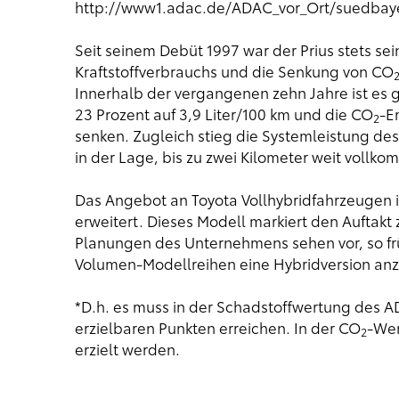
http://www1.adac.de/ADAC_vor_Ort/suedbaye
Seit seinem Debüt 1997 war der Prius stets sei
Kraftstoffverbrauchs und die Senkung von CO
Innerhalb der vergangenen zehn Jahre ist es
23 Prozent auf 3,9 Liter/100 km und die CO
-E
2
senken. Zugleich stieg die Systemleistung des
in der Lage, bis zu zwei Kilometer weit vollko
Das Angebot an Toyota Vollhybridfahrzeugen i
erweitert. Dieses Modell markiert den Auftakt
Planungen des Unternehmens sehen vor, so frü
Volumen-Modellreihen eine Hybridversion anz
*D.h. es muss in der Schadstoffwertung des 
erzielbaren Punkten erreichen. In der CO
-Wer
2
erzielt werden.