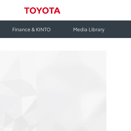
Finance & KINTO
Media Library