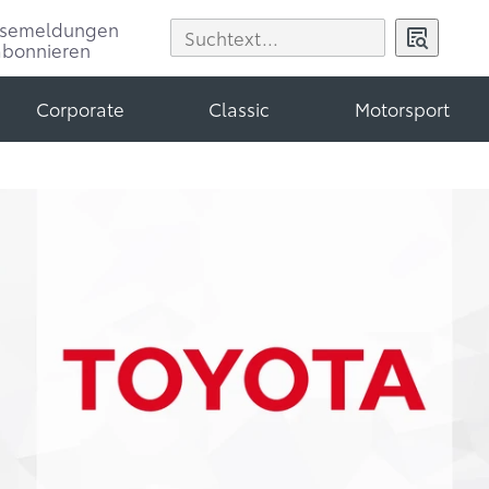
ssemeldungen
abonnieren
Corporate
Classic
Motorsport