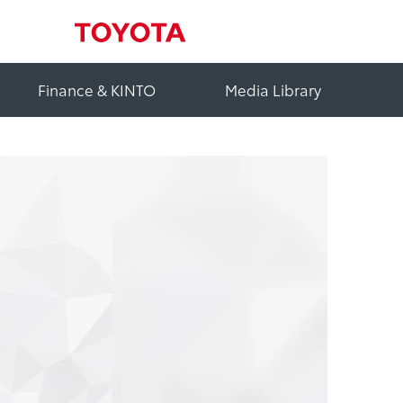
Finance & KINTO
Media Library