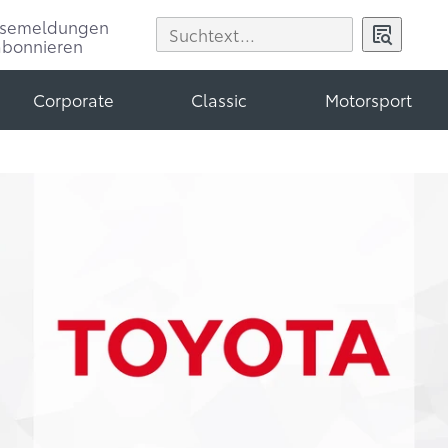
ssemeldungen
abonnieren
Corporate
Classic
Motorsport