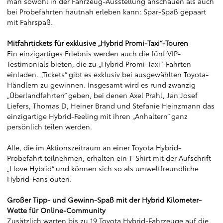
man sowohl in der Fahrzeug-Ausstellung anschauen als auch
bei Probefahrten hautnah erleben kann: Spar-Spaß gepaart
mit Fahrspaß.
Mitfahrtickets für exklusive „Hybrid Promi-Taxi“-Touren
Ein einzigartiges Erlebnis werden auch die fünf VIP-
Testimonials bieten, die zu „Hybrid Promi-Taxi“-Fahrten
einladen. „Tickets“ gibt es exklusiv bei ausgewählten Toyota-
Händlern zu gewinnen. Insgesamt wird es rund zwanzig
„Überlandfahrten“ geben, bei denen Axel Prahl, Jan Josef
Liefers, Thomas D, Heiner Brand und Stefanie Heinzmann das
einzigartige Hybrid-Feeling mit ihren „Anhaltern“ ganz
persönlich teilen werden.
Alle, die im Aktionszeitraum an einer Toyota Hybrid-
Probefahrt teilnehmen, erhalten ein T-Shirt mit der Aufschrift
„I love Hybrid“ und können sich so als umweltfreundliche
Hybrid-Fans outen.
Großer Tipp- und Gewinn-Spaß mit der Hybrid Kilometer-
Wette für Online-Community
Zusätzlich warten bis zu 19 Toyota Hybrid-Fahrzeuge auf die