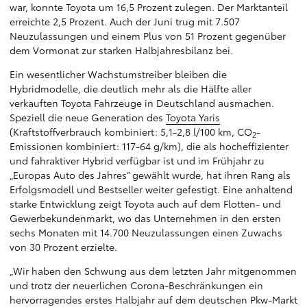
war, konnte Toyota um 16,5 Prozent zulegen. Der Marktanteil
erreichte 2,5 Prozent. Auch der Juni trug mit 7.507
Neuzulassungen und einem Plus von 51 Prozent gegenüber
dem Vormonat zur starken Halbjahresbilanz bei.
Ein wesentlicher Wachstumstreiber bleiben die
Hybridmodelle, die deutlich mehr als die Hälfte aller
verkauften Toyota Fahrzeuge in Deutschland ausmachen.
Speziell die neue Generation des
Toyota Yaris
(Kraftstoffverbrauch kombiniert: 5,1-2,8 l/100 km, CO
-
2
Emissionen kombiniert: 117-64 g/km), die als hocheffizienter
und fahraktiver Hybrid verfügbar ist und im Frühjahr zu
„Europas Auto des Jahres“ gewählt wurde, hat ihren Rang als
Erfolgsmodell und Bestseller weiter gefestigt. Eine anhaltend
starke Entwicklung zeigt Toyota auch auf dem Flotten- und
Gewerbekundenmarkt, wo das Unternehmen in den ersten
sechs Monaten mit 14.700 Neuzulassungen einen Zuwachs
von 30 Prozent erzielte.
„Wir haben den Schwung aus dem letzten Jahr mitgenommen
und trotz der neuerlichen Corona-Beschränkungen ein
hervorragendes erstes Halbjahr auf dem deutschen Pkw-Markt