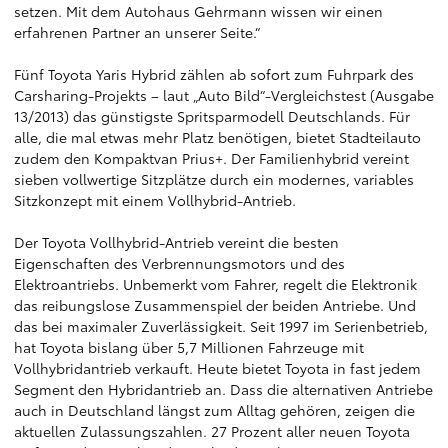
setzen. Mit dem Autohaus Gehrmann wissen wir einen
erfahrenen Partner an unserer Seite.“
Fünf Toyota Yaris Hybrid zählen ab sofort zum Fuhrpark des
Carsharing-Projekts – laut „Auto Bild“-Vergleichstest (Ausgabe
13/2013) das günstigste Spritsparmodell Deutschlands. Für
alle, die mal etwas mehr Platz benötigen, bietet Stadteilauto
zudem den Kompaktvan Prius+. Der Familienhybrid vereint
sieben vollwertige Sitzplätze durch ein modernes, variables
Sitzkonzept mit einem Vollhybrid-Antrieb.
Der Toyota Vollhybrid-Antrieb vereint die besten
Eigenschaften des Verbrennungsmotors und des
Elektroantriebs. Unbemerkt vom Fahrer, regelt die Elektronik
das reibungslose Zusammenspiel der beiden Antriebe. Und
das bei maximaler Zuverlässigkeit. Seit 1997 im Serienbetrieb,
hat Toyota bislang über 5,7 Millionen Fahrzeuge mit
Vollhybridantrieb verkauft. Heute bietet Toyota in fast jedem
Segment den Hybridantrieb an. Dass die alternativen Antriebe
auch in Deutschland längst zum Alltag gehören, zeigen die
aktuellen Zulassungszahlen. 27 Prozent aller neuen Toyota