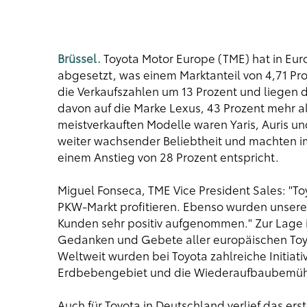
Brüssel.
Toyota Motor Europe (TME) hat in Eur
abgesetzt, was einem Marktanteil von 4,71 Pro
die Verkaufszahlen um 13 Prozent und liegen d
davon auf die Marke Lexus, 43 Prozent mehr a
meistverkauften Modelle waren Yaris, Auris un
weiter wachsender Beliebtheit und machten im
einem Anstieg von 28 Prozent entspricht.
Miguel Fonseca, TME Vice President Sales: "T
PKW-Markt profitieren. Ebenso wurden unser
Kunden sehr positiv aufgenommen." Zur Lage in
Gedanken und Gebete aller europäischen Toyo
Weltweit wurden bei Toyota zahlreiche Initia
Erdbebengebiet und die Wiederaufbaubemühu
Auch für Toyota in Deutschland verlief das er