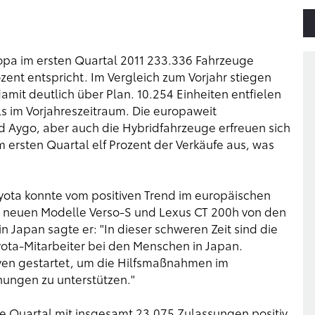
opa im ersten Quartal 2011 233.336 Fahrzeuge
zent entspricht. Im Vergleich zum Vorjahr stiegen
amit deutlich über Plan. 10.254 Einheiten entfielen
ls im Vorjahreszeitraum. Die europaweit
d Aygo, aber auch die Hybridfahrzeuge erfreuen sich
 ersten Quartal elf Prozent der Verkäufe aus, was
oyota konnte vom positiven Trend im europäischen
e neuen Modelle Verso-S und Lexus CT 200h von den
 Japan sagte er: "In dieser schweren Zeit sind die
ta-Mitarbeiter bei den Menschen in Japan.
tiven gestartet, um die Hilfsmaßnahmen im
ngen zu unterstützen."
ste Quartal mit insgesamt 23.075 Zulassungen positiv.