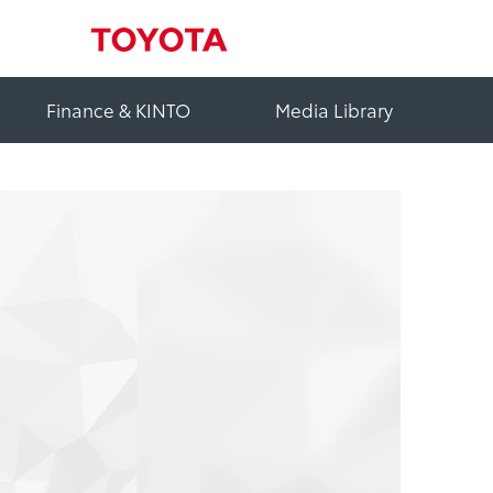
Finance & KINTO
Media Library