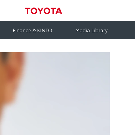
Finance & KINTO
Media Library