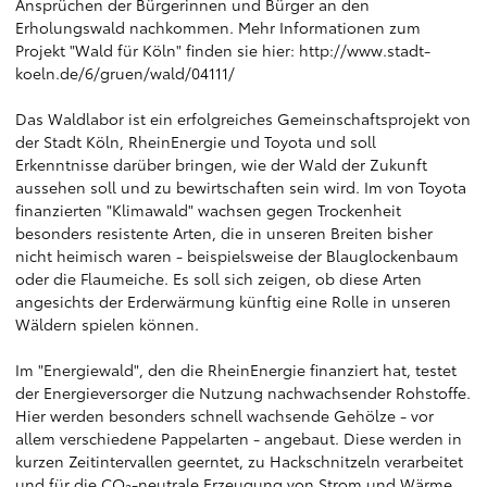
Ansprüchen der Bürgerinnen und Bürger an den
Erholungswald nachkommen. Mehr Informationen zum
Projekt "Wald für Köln" finden sie hier:
http://www.stadt-
koeln.de/6/gruen/wald/04111/
Das Waldlabor ist ein erfolgreiches Gemeinschaftsprojekt von
der Stadt Köln, RheinEnergie und Toyota und soll
Erkenntnisse darüber bringen, wie der Wald der Zukunft
aussehen soll und zu bewirtschaften sein wird. Im von Toyota
finanzierten "Klimawald" wachsen gegen Trockenheit
besonders resistente Arten, die in unseren Breiten bisher
nicht heimisch waren - beispielsweise der Blauglockenbaum
oder die Flaumeiche. Es soll sich zeigen, ob diese Arten
angesichts der Erderwärmung künftig eine Rolle in unseren
Wäldern spielen können.
Im "Energiewald", den die RheinEnergie finanziert hat, testet
der Energieversorger die Nutzung nachwachsender Rohstoffe.
Hier werden besonders schnell wachsende Gehölze - vor
allem verschiedene Pappelarten - angebaut. Diese werden in
kurzen Zeitintervallen geerntet, zu Hackschnitzeln verarbeitet
und für die CO
-neutrale Erzeugung von Strom und Wärme