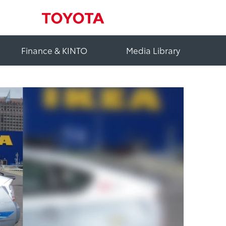
Finance & KINTO
Media Library