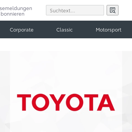
ssemeldungen
abonnieren
Corporate
Classic
Motorsport