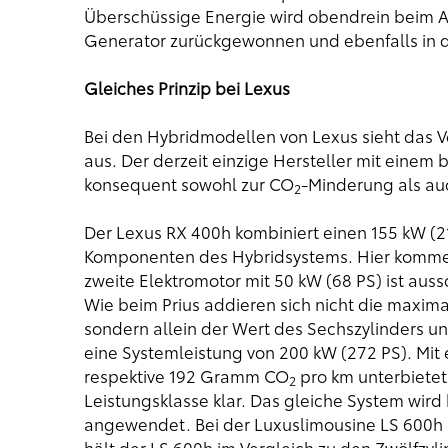
Überschüssige Energie wird obendrein beim 
Generator zurückgewonnen und ebenfalls in d
Gleiches Prinzip bei Lexus
Bei den Hybridmodellen von Lexus sieht das V
aus. Der derzeit einzige Hersteller mit einem
konsequent sowohl zur CO
-Minderung als au
2
Der Lexus RX 400h kombiniert einen 155 kW (21
Komponenten des Hybridsystems. Hier kommen
zweite Elektromotor mit 50 kW (68 PS) ist auss
Wie beim Prius addieren sich nicht die maxima
sondern allein der Wert des Sechszylinders un
eine Systemleistung von 200 kW (272 PS). Mit
respektive 192 Gramm CO
pro km unterbietet
2
Leistungsklasse klar. Das gleiche System wir
angewendet. Bei der Luxuslimousine LS 600h 
hält der LS 600h im Vergleich zu den Zwölfzyl