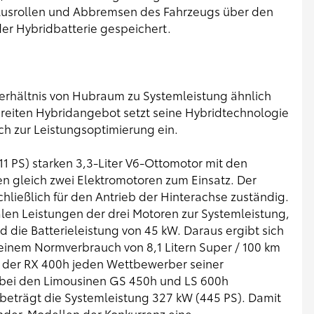
Ausrollen und Abbremsen des Fahrzeugs über den
er Hybridbatterie gespeichert.
erhältnis von Hubraum zu Systemleistung ähnlich
 breiten Hybridangebot setzt seine Hybridtechnologie
ch zur Leistungsoptimierung ein.
1 PS) starken 3,3-Liter V6-Ottomotor mit den
 gleich zwei Elektromotoren zum Einsatz. Der
chließlich für den Antrieb der Hinterachse zuständig.
len Leistungen der drei Motoren zur Systemleistung,
d die Batterieleistung von 45 kW. Daraus ergibt sich
 einem Normverbrauch von 8,1 Litern Super / 100 km
 der RX 400h jeden Wettbewerber seiner
d bei den Limousinen GS 450h und LS 600h
beträgt die Systemleistung 327 kW (445 PS). Damit
inder-Modellen der Konkurrenz eine