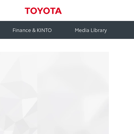
Finance & KINTO
Media Library