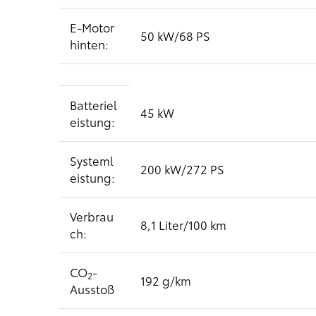
E-Motor
50 kW/68 PS
hinten:
Batteriel
45 kW
eistung:
Systeml
200 kW/272 PS
eistung:
Verbrau
8,1 Liter/100 km
ch:
CO
-
2
192 g/km
Ausstoß