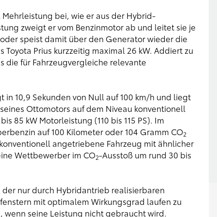
l Mehrleistung bei, wie er aus der Hybrid-
istung zweigt er vom Benzinmotor ab und leitet sie je
r oder speist damit über den Generator wieder die
des Toyota Prius kurzzeitig maximal 26 kW. Addiert zu
s die für Fahrzeugvergleiche relevante
t in 10,9 Sekunden von Null auf 100 km/h und liegt
seines Ottomotors auf dem Niveau konventionell
is 85 kW Motorleistung (110 bis 115 PS). Im
uperbenzin auf 100 Kilometer oder 104 Gramm CO
2
 konventionell angetriebene Fahrzeug mit ähnlicher
seine Wettbewerber im CO
-Ausstoß um rund 30 bis
2
s der nur durch Hybridantrieb realisierbaren
bsfenstern mit optimalem Wirkungsgrad laufen zu
 wenn seine Leistung nicht gebraucht wird.