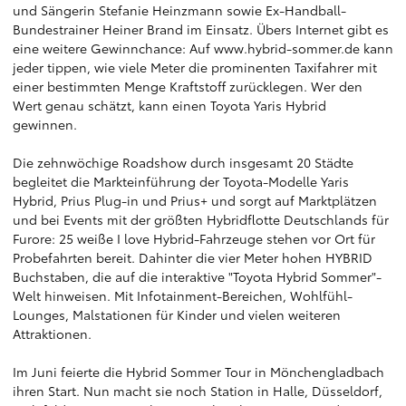
und Sängerin Stefanie Heinzmann sowie Ex-Handball-
Bundestrainer Heiner Brand im Einsatz. Übers Internet gibt es
eine weitere Gewinnchance: Auf
www.hybrid-sommer.de
kann
jeder tippen, wie viele Meter die prominenten Taxifahrer mit
einer bestimmten Menge Kraftstoff zurücklegen. Wer den
Wert genau schätzt, kann einen Toyota Yaris Hybrid
gewinnen.
Die zehnwöchige Roadshow durch insgesamt 20 Städte
begleitet die Markteinführung der Toyota-Modelle Yaris
Hybrid, Prius Plug-in und Prius+ und sorgt auf Marktplätzen
und bei Events mit der größten Hybridflotte Deutschlands für
Furore: 25 weiße I love Hybrid-Fahrzeuge stehen vor Ort für
Probefahrten bereit. Dahinter die vier Meter hohen HYBRID
Buchstaben, die auf die interaktive "Toyota Hybrid Sommer"-
Welt hinweisen. Mit Infotainment-Bereichen, Wohlfühl-
Lounges, Malstationen für Kinder und vielen weiteren
Attraktionen.
Im Juni feierte die Hybrid Sommer Tour in Mönchengladbach
ihren Start. Nun macht sie noch Station in Halle, Düsseldorf,