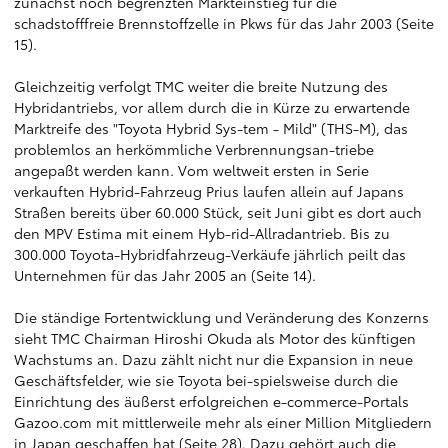
zunächst noch begrenzten Markteinstieg für die
schadstofffreie Brennstoffzelle in Pkws für das Jahr 2003 (Seite
15).
Gleichzeitig verfolgt TMC weiter die breite Nutzung des
Hybridantriebs, vor allem durch die in Kürze zu erwartende
Marktreife des "Toyota Hybrid Sys-tem - Mild" (THS-M), das
problemlos an herkömmliche Verbrennungsan-triebe
angepaßt werden kann. Vom weltweit ersten in Serie
verkauften Hybrid-Fahrzeug Prius laufen allein auf Japans
Straßen bereits über 60.000 Stück, seit Juni gibt es dort auch
den MPV Estima mit einem Hyb-rid-Allradantrieb. Bis zu
300.000 Toyota-Hybridfahrzeug-Verkäufe jährlich peilt das
Unternehmen für das Jahr 2005 an (Seite 14).
Die ständige Fortentwicklung und Veränderung des Konzerns
sieht TMC Chairman Hiroshi Okuda als Motor des künftigen
Wachstums an. Dazu zählt nicht nur die Expansion in neue
Geschäftsfelder, wie sie Toyota bei-spielsweise durch die
Einrichtung des äußerst erfolgreichen e-commerce-Portals
Gazoo.com mit mittlerweile mehr als einer Million Mitgliedern
in Japan geschaffen hat (Seite 28). Dazu gehört auch die