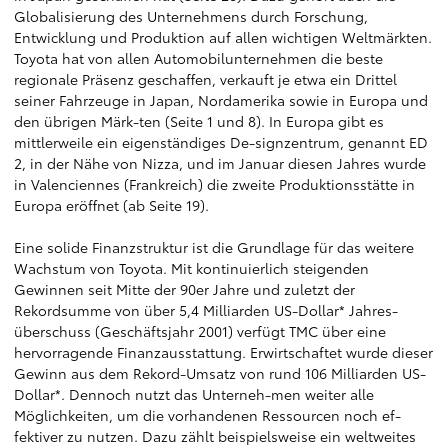
Globalisierung des Unternehmens durch Forschung,
Entwicklung und Produktion auf allen wichtigen Weltmärkten.
Toyota hat von allen Automobilunternehmen die beste
regionale Präsenz geschaffen, verkauft je etwa ein Drittel
seiner Fahrzeuge in Japan, Nordamerika sowie in Europa und
den übrigen Märk-ten (Seite 1 und 8). In Europa gibt es
mittlerweile ein eigenständiges De-signzentrum, genannt ED
2, in der Nähe von Nizza, und im Januar diesen Jahres wurde
in Valenciennes (Frankreich) die zweite Produktionsstätte in
Europa eröffnet (ab Seite 19).
Eine solide Finanzstruktur ist die Grundlage für das weitere
Wachstum von Toyota. Mit kontinuierlich steigenden
Gewinnen seit Mitte der 90er Jahre und zuletzt der
Rekordsumme von über 5,4 Milliarden US-Dollar* Jahres-
überschuss (Geschäftsjahr 2001) verfügt TMC über eine
hervorragende Finanzausstattung. Erwirtschaftet wurde dieser
Gewinn aus dem Rekord-Umsatz von rund 106 Milliarden US-
Dollar*. Dennoch nutzt das Unterneh-men weiter alle
Möglichkeiten, um die vorhandenen Ressourcen noch ef-
fektiver zu nutzen. Dazu zählt beispielsweise ein weltweites