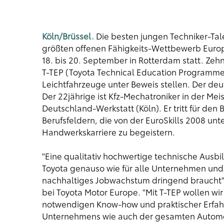
Köln/Brüssel.
Die besten jungen Techniker-Tale
größten offenen Fähigkeits-Wettbewerb Europa
18. bis 20. September in Rotterdam statt. Z
T-TEP (Toyota Technical Education Programm
Leichtfahrzeuge unter Beweis stellen. Der deu
Der 22jährige ist Kfz-Mechatroniker in der Mei
Deutschland-Werkstatt (Köln). Er tritt für den 
Berufsfeldern, die von der EuroSkills 2008 un
Handwerkskarriere zu begeistern.
"Eine qualitativ hochwertige technische Ausbi
Toyota genauso wie für alle Unternehmen und 
nachhaltiges Jobwachstum dringend braucht", 
bei Toyota Motor Europe. "Mit T-TEP wollen w
notwendigen Know-how und praktischer Erfa
Unternehmens wie auch der gesamten Automob