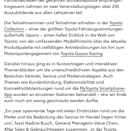
Partnerbetrieben der gesamten Bundesrepublik empfangen.
Insgesamt nahmen an zwei Veranstaltungstagen über 250
Auszubildende aus allen Lehrjahren teil.
Die Teilnehmerinnen und Teilnehmer erhielten in der
Toyota
Collection
– einer der größten Toyota Fahrzeugsammlungen
außerhalb Japans – einen tiefen Einblick in die Welt von
Toyota: von der umfassenden Modellhistorie über die aktuelle
Produktpalette mit vielfältigen Antriebslösungen bis hin zum
Motorsportengagement von
Toyota Gazoo Racing
.
Darüber hinaus ging es in Kurzvorträgen und interaktiven
Themenblöcken um die unterschiedlichsten Aspekte aus den
Bereichen Vertrieb, Service und Markenstrategien. Auch
Themen wie Kundenbindung, Elektromobilität und
Konnektivitätsleistungen rund um die
MyToyota Smartphone-
App
wurden an einzelnen Stationen behandelt – ehe am Ende
auch noch ein wenig geschraubt werden durfte.
„Ein paar spannende Tage mit vielen Eindrücken rund um die
Marke und die Bedeutung des Service im Handel liegen hinter
uns“, fasst Nadine Busch, General Managerin Value Chain,
After Sales & Gebrauchtwagen zusammen. „In der Toyota