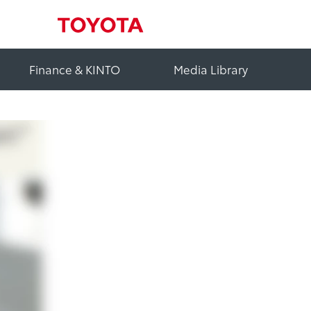
Finance & KINTO
Media Library