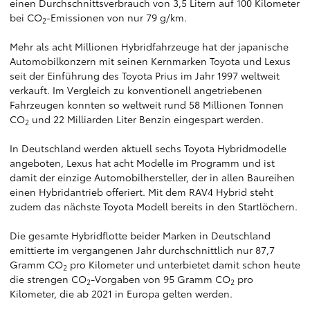
einen Durchschnittsverbrauch von 3,5 Litern auf 100 Kilometer
bei CO
-Emissionen von nur 79 g/km.
2
Mehr als acht Millionen Hybridfahrzeuge hat der japanische
Automobilkonzern mit seinen Kernmarken Toyota und Lexus
seit der Einführung des Toyota Prius im Jahr 1997 weltweit
verkauft. Im Vergleich zu konventionell angetriebenen
Fahrzeugen konnten so weltweit rund 58 Millionen Tonnen
CO
und 22 Milliarden Liter Benzin eingespart werden.
2
In Deutschland werden aktuell sechs Toyota Hybridmodelle
angeboten, Lexus hat acht Modelle im Programm und ist
damit der einzige Automobilhersteller, der in allen Baureihen
einen Hybridantrieb offeriert. Mit dem RAV4 Hybrid steht
zudem das nächste Toyota Modell bereits in den Startlöchern.
Die gesamte Hybridflotte beider Marken in Deutschland
emittierte im vergangenen Jahr durchschnittlich nur 87,7
Gramm CO
pro Kilometer und unterbietet damit schon heute
2
die strengen CO
-Vorgaben von 95 Gramm CO
pro
2
2
Kilometer, die ab 2021 in Europa gelten werden.