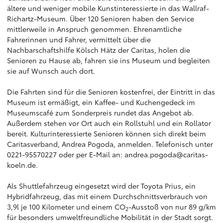
ältere und weniger mobile Kunstinteressierte in das Wallraf-
Richartz-Museum. Über 120 Senioren haben den Service
mittlerweile in Anspruch genommen. Ehrenamtliche
Fahrerinnen und Fahrer, vermittelt über die
Nachbarschaftshilfe Kölsch Hätz der Caritas, holen die
Senioren zu Hause ab, fahren sie ins Museum und begleiten
sie auf Wunsch auch dort.
Die Fahrten sind für die Senioren kostenfrei, der Eintritt in das
Museum ist ermäßigt, ein Kaffee- und Kuchengedeck im
Museumscafé zum Sonderpreis rundet das Angebot ab.
Außerdem stehen vor Ort auch ein Rollstuhl und ein Rollator
bereit. Kulturinteressierte Senioren können sich direkt beim
Caritasverband, Andrea Pogoda, anmelden. Telefonisch unter
0221-95570227 oder per E-Mail an: andrea.pogoda@caritas-
koeln.de.
Als Shuttlefahrzeug eingesetzt wird der Toyota Prius, ein
Hybridfahrzeug, das mit einem Durchschnittsverbrauch von
3,9l je 100 Kilometer und einem CO
-Ausstoß von nur 89 g/km
2
für besonders umweltfreundliche Mobilität in der Stadt sorgt.