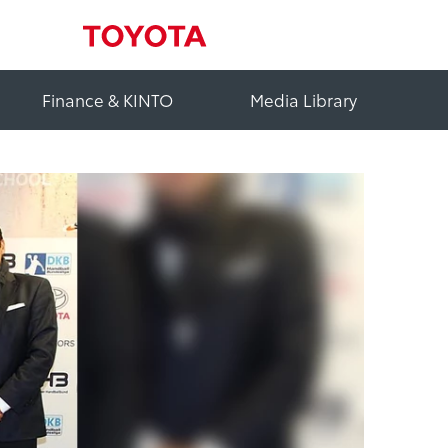
Finance & KINTO
Media Library