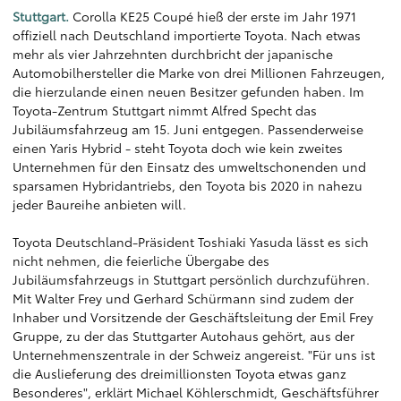
Stuttgart.
Corolla KE25 Coupé hieß der erste im Jahr 1971
offiziell nach Deutschland importierte Toyota. Nach etwas
mehr als vier Jahrzehnten durchbricht der japanische
Automobilhersteller die Marke von drei Millionen Fahrzeugen,
die hierzulande einen neuen Besitzer gefunden haben. Im
Toyota-Zentrum Stuttgart nimmt Alfred Specht das
Jubiläumsfahrzeug am 15. Juni entgegen. Passenderweise
einen Yaris Hybrid - steht Toyota doch wie kein zweites
Unternehmen für den Einsatz des umweltschonenden und
sparsamen Hybridantriebs, den Toyota bis 2020 in nahezu
jeder Baureihe anbieten will.
Toyota Deutschland-Präsident Toshiaki Yasuda lässt es sich
nicht nehmen, die feierliche Übergabe des
Jubiläumsfahrzeugs in Stuttgart persönlich durchzuführen.
Mit Walter Frey und Gerhard Schürmann sind zudem der
Inhaber und Vorsitzende der Geschäftsleitung der Emil Frey
Gruppe, zu der das Stuttgarter Autohaus gehört, aus der
Unternehmenszentrale in der Schweiz angereist. "Für uns ist
die Auslieferung des dreimillionsten Toyota etwas ganz
Besonderes", erklärt Michael Köhlerschmidt, Geschäftsführer