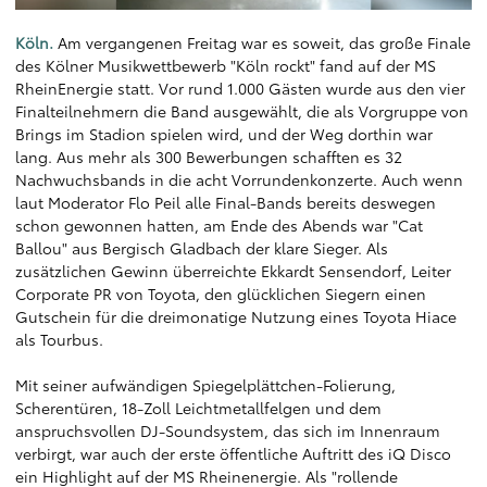
Köln.
Am vergangenen Freitag war es soweit, das große Finale
des Kölner Musikwettbewerb "Köln rockt" fand auf der MS
RheinEnergie statt. Vor rund 1.000 Gästen wurde aus den vier
Finalteilnehmern die Band ausgewählt, die als Vorgruppe von
Brings im Stadion spielen wird, und der Weg dorthin war
lang. Aus mehr als 300 Bewerbungen schafften es 32
Nachwuchsbands in die acht Vorrundenkonzerte. Auch wenn
laut Moderator Flo Peil alle Final-Bands bereits deswegen
schon gewonnen hatten, am Ende des Abends war "Cat
Ballou" aus Bergisch Gladbach der klare Sieger. Als
zusätzlichen Gewinn überreichte Ekkardt Sensendorf, Leiter
Corporate PR von Toyota, den glücklichen Siegern einen
Gutschein für die dreimonatige Nutzung eines Toyota Hiace
als Tourbus.
Mit seiner aufwändigen Spiegelplättchen-Folierung,
Scherentüren, 18-Zoll Leichtmetallfelgen und dem
anspruchsvollen DJ-Soundsystem, das sich im Innenraum
verbirgt, war auch der erste öffentliche Auftritt des iQ Disco
ein Highlight auf der MS Rheinenergie. Als "rollende