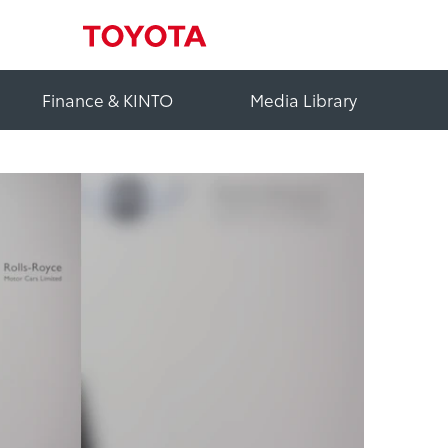
Finance & KINTO
Media Library