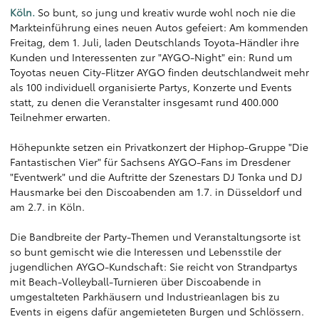
Köln.
So bunt, so jung und kreativ wurde wohl noch nie die
Markteinführung eines neuen Autos gefeiert: Am kommenden
Freitag, dem 1. Juli, laden Deutschlands Toyota-Händler ihre
Kunden und Interessenten zur "AYGO-Night" ein: Rund um
Toyotas neuen City-Flitzer AYGO finden deutschlandweit mehr
als 100 individuell organisierte Partys, Konzerte und Events
statt, zu denen die Veranstalter insgesamt rund 400.000
Teilnehmer erwarten.
Höhepunkte setzen ein Privatkonzert der Hiphop-Gruppe "Die
Fantastischen Vier" für Sachsens AYGO-Fans im Dresdener
"Eventwerk" und die Auftritte der Szenestars DJ Tonka und DJ
Hausmarke bei den Discoabenden am 1.7. in Düsseldorf und
am 2.7. in Köln.
Die Bandbreite der Party-Themen und Veranstaltungsorte ist
so bunt gemischt wie die Interessen und Lebensstile der
jugendlichen AYGO-Kundschaft: Sie reicht von Strandpartys
mit Beach-Volleyball-Turnieren über Discoabende in
umgestalteten Parkhäusern und Industrieanlagen bis zu
Events in eigens dafür angemieteten Burgen und Schlössern.