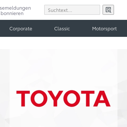
ssemeldungen
abonnieren
Corporate
Classic
Motorsport