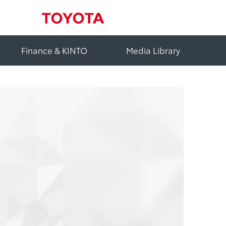
Finance & KINTO
Media Library