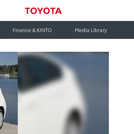
Finance & KINTO
Media Library