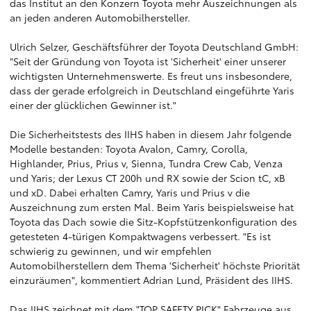
das Institut an den Konzern Toyota mehr Auszeichnungen als
an jeden anderen Automobilhersteller.
Ulrich Selzer, Geschäftsführer der Toyota Deutschland GmbH:
"Seit der Gründung von Toyota ist 'Sicherheit' einer unserer
wichtigsten Unternehmenswerte. Es freut uns insbesondere,
dass der gerade erfolgreich in Deutschland eingeführte Yaris
einer der glücklichen Gewinner ist."
Die Sicherheitstests des IIHS haben in diesem Jahr folgende
Modelle bestanden: Toyota Avalon, Camry, Corolla,
Highlander, Prius, Prius v, Sienna, Tundra Crew Cab, Venza
und Yaris; der Lexus CT 200h und RX sowie der Scion tC, xB
und xD. Dabei erhalten Camry, Yaris und Prius v die
Auszeichnung zum ersten Mal. Beim Yaris beispielsweise hat
Toyota das Dach sowie die Sitz-Kopfstützenkonfiguration des
getesteten 4-türigen Kompaktwagens verbessert. "Es ist
schwierig zu gewinnen, und wir empfehlen
Automobilherstellern dem Thema 'Sicherheit' höchste Priorität
einzuräumen", kommentiert Adrian Lund, Präsident des IIHS.
Das IIHS zeichnet mit dem "TOP SAFETY PICK" Fahrzeuge aus,