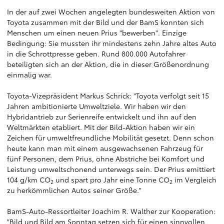
In der auf zwei Wochen angelegten bundesweiten Aktion von
Toyota zusammen mit der Bild und der BamS konnten sich
Menschen um einen neuen Prius "bewerben". Einzige
Bedingung: Sie mussten ihr mindestens zehn Jahre altes Auto
in die Schrottpresse geben. Rund 800.000 Autofahrer
beteiligten sich an der Aktion, die in dieser Größenordnung
einmalig war.
Toyota-Vizepräsident Markus Schrick: "Toyota verfolgt seit 15
Jahren ambitionierte Umweltziele. Wir haben wir den
Hybridantrieb zur Serienreife entwickelt und ihn auf den
Weltmärkten etabliert. Mit der Bild-Aktion haben wir ein
Zeichen für umweltfreundliche Mobilität gesetzt. Denn schon
heute kann man mit einem ausgewachsenen Fahrzeug für
fünf Personen, dem Prius, ohne Abstriche bei Komfort und
Leistung umweltschonend unterwegs sein. Der Prius emittiert
104 g/km CO
und spart pro Jahr eine Tonne CO
im Vergleich
2
2
zu herkömmlichen Autos seiner Größe."
BamS-Auto-Ressortleiter Joachim R. Walther zur Kooperation:
"Bild und Bild am Sonntag setzen sich für einen sinnvollen