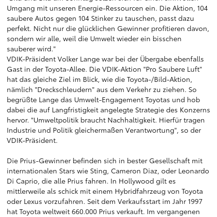
Umgang mit unseren Energie-Ressourcen ein. Die Aktion, 104
saubere Autos gegen 104 Stinker zu tauschen, passt dazu
perfekt. Nicht nur die glücklichen Gewinner profitieren davon,
sondern wir alle, weil die Umwelt wieder ein bisschen
sauberer wird."
VDIK-Präsident Volker Lange war bei der Übergabe ebenfalls
Gast in der Toyota-Allee. Die VDIK-Aktion "Pro Saubere Luft"
hat das gleiche Ziel im Blick, wie die Toyota-/Bild-Aktion,
nämlich "Dreckschleudern" aus dem Verkehr zu ziehen. So
begrüßte Lange das Umwelt-Engagement Toyotas und hob
dabei die auf Langfristigkeit angelegte Strategie des Konzerns
hervor. "Umweltpolitik braucht Nachhaltigkeit. Hierfür tragen
Industrie und Politik gleichermaßen Verantwortung", so der
VDIK-Präsident.
Die Prius-Gewinner befinden sich in bester Gesellschaft mit
internationalen Stars wie Sting, Cameron Diaz, oder Leonardo
Di Caprio, die alle Prius fahren. In Hollywood gilt es
mittlerweile als schick mit einem Hybridfahrzeug von Toyota
oder Lexus vorzufahren. Seit dem Verkaufsstart im Jahr 1997
hat Toyota weltweit 660.000 Prius verkauft. Im vergangenen