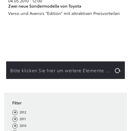
04.05.2010 · 12:00
Zwei neue Sondermodelle von Toyota
Verso und Avensis "Edition" mit attraktiven Preisvorteilen
Bitte klicken Sie hier um weitere Elemente zu laden.
Filter
-
+
2012
-
+
2011
-
+
2010