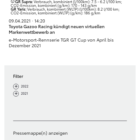
GR Supra:
Verbrauch, kombiniert (l/100km): 7.5 - 6.2 l/100 km;
CO2-Emission, kombiniert (g/km): 170 - 143 g/km
GR Yaris:
Verbrauch, kombiniert (WLTP) (l/100km): 8.2 l/100 km;
CO2-Emission, kombiniert (WLTP) (g/km): 186 g/km
09.04.2021 · 14:20
Toyota Gazoo Racing kündigt neuen virtuellen
Markenwettbewerb an
e-Motorsport-Rennserie TGR GT Cup von April bis
Dezember 2021
Filter
-
+
2022
-
+
2021
Filter löschen
Pressemappe(n) anzeigen