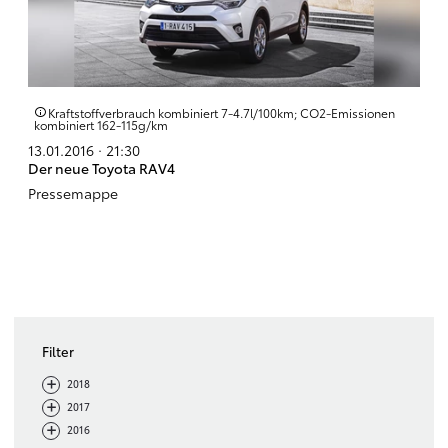
Kraftstoffverbrauch kombiniert 7‑4.7l/100km; CO2‑Emissionen
kombiniert 162‑115g/km
13.01.2016 · 21:30
Der neue Toyota RAV4
Pressemappe
Filter
-
+
2018
-
+
2017
-
+
2016