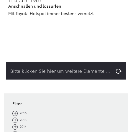
11.10.2013 · 13:00
Anschnallen und lossurfen
Mit Toyota Hotspot immer bestens vernetzt
Bitte klicken Sie hier um weitere Elemente zu laden.
Filter
-
+
2016
-
+
2015
-
+
2014