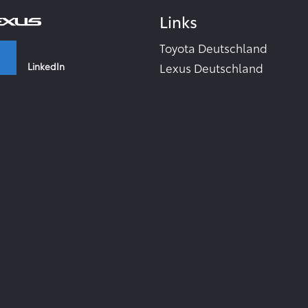
Links
Toyota Deutschland
LinkedIn
Lexus Deutschland
Zahlen & Fakten - Toyota 2
Toyota Collection
Facebook
Toyota Inside
TME Corporate Media Webs
Instagram
Toyota in the world
TMC Global Newsroom
RSS-Feeds
YouTube
Zur Newsletter Anmeldung