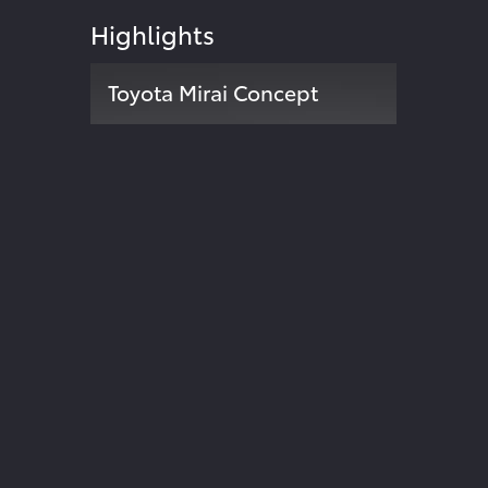
Highlights
Toyota Mirai Concept
Zweite Modellgeneration der
024
Brennstoffzellen-Limousine
ite
TOYOTA INSIDE
Der Blog von Toyota Deutschland