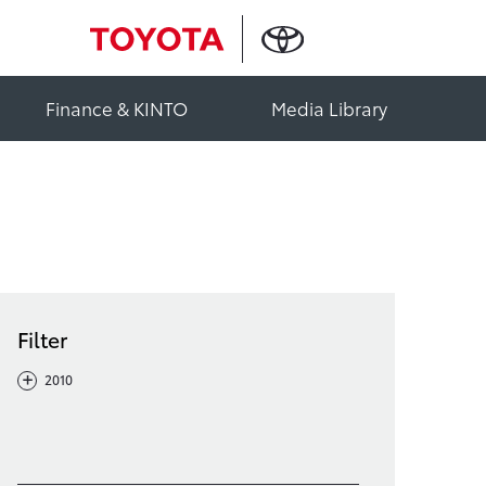
Finance & KINTO
Media Library
Filter
-
+
2010
Filter löschen