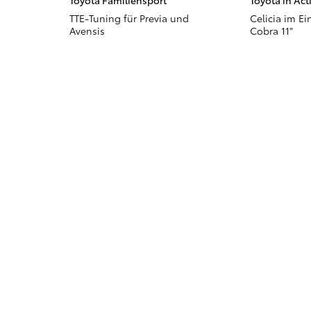
Toyota Familiensport
Toyota in Act
TTE-Tuning für Previa und
Celicia im Ei
Avensis
Cobra 11"