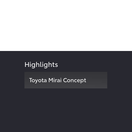
Highlights
Toyota Mirai Concept
Zweite Modellgeneration der
024
Brennstoffzellen-Limousine
ite