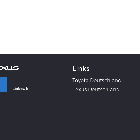
Links
Toyota Deutschland
LinkedIn
Lexus Deutschland
Zahlen & Fakten - Toyota 2
Toyota Collection
Facebook
Toyota Inside
TME Corporate Media Webs
Instagram
Toyota in the world