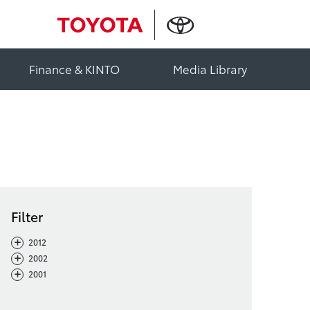
Finance & KINTO
Media Library
Filter
-
+
2012
-
+
2002
-
+
2001