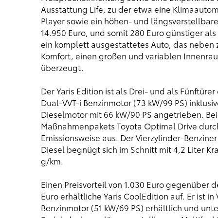
Ausstattung Life, zu der etwa eine Klimaauto
Player sowie ein höhen- und längsverstellba
14.950 Euro, und somit 280 Euro günstiger als d
ein komplett ausgestattetes Auto, das neben 
Komfort, einen großen und variablen Innenra
überzeugt.
Der Yaris Edition ist als Drei- und als Fünftür
Dual-VVT-i Benzinmotor (73 kW/99 PS) inklusi
Dieselmotor mit 66 kW/90 PS angetrieben. Bei
Maßnahmenpakets Toyota Optimal Drive durch
Emissionsweise aus. Der Vierzylinder-Benziner
Diesel begnügt sich im Schnitt mit 4,2 Liter Kra
g/km.
Einen Preisvorteil von 1.030 Euro gegenüber d
Euro erhältliche Yaris CoolEdition auf. Er ist i
Benzinmotor (51 kW/69 PS) erhältlich und unte