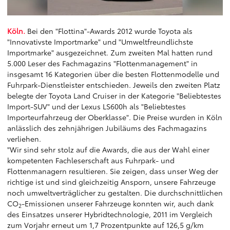
Köln.
Bei den "Flottina"-Awards 2012 wurde Toyota als
"Innovativste Importmarke" und "Umweltfreundlichste
Importmarke" ausgezeichnet. Zum zweiten Mal hatten rund
5.000 Leser des Fachmagazins "Flottenmanagement" in
insgesamt 16 Kategorien über die besten Flottenmodelle und
Fuhrpark-Dienstleister entschieden. Jeweils den zweiten Platz
belegte der Toyota Land Cruiser in der Kategorie "Beliebtestes
Import-SUV" und der Lexus LS600h als "Beliebtestes
Importeurfahrzeug der Oberklasse". Die Preise wurden in Köln
anlässlich des zehnjährigen Jubiläums des Fachmagazins
verliehen.
"Wir sind sehr stolz auf die Awards, die aus der Wahl einer
kompetenten Fachleserschaft aus Fuhrpark- und
Flottenmanagern resultieren. Sie zeigen, dass unser Weg der
richtige ist und sind gleichzeitig Ansporn, unsere Fahrzeuge
noch umweltverträglicher zu gestalten. Die durchschnittlichen
CO
-Emissionen unserer Fahrzeuge konnten wir, auch dank
2
des Einsatzes unserer Hybridtechnologie, 2011 im Vergleich
zum Vorjahr erneut um 1,7 Prozentpunkte auf 126,5 g/km