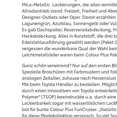
Mica-Metallic. Lackierungen, die alles vermit
Allradantrieb stand: Freizeit, Freiheit und Ab
Designer-Outlets oder Oper. Davon erzählten
Lagunengrün, Azurblau, Sonnengelb oder Vulk
Es gab Dachspoiler, Reserveradabdeckung, F
Heckabdeckung. Alles in Kunststoff, die drei 
Edelstahlausführung gewählt werden (Paket Col
vergessen die wunderbare Qual der Wahl beim 
Leichtmetallräder waren beim Colour Plus Pa
Ganz schön verwirrend? Nur auf den ersten Bli
Spezielle Broschüren mit Farbmustern und Fo
analogen Zeitalter, zuhause nach Herzenslus
Mix beim Toyota Händler zu bestellen. Möglic
durch einen innovativen von Toyota entwickelt
Polymer" (TSOP) beeindruckte u.a. durch eine 
Lackierbarkeit sogar mit wasserlöslichen Lack
bot für bunte Colour Plus FunCruiser. „Natürlic
für diese Modekollektion versprach. So viel S