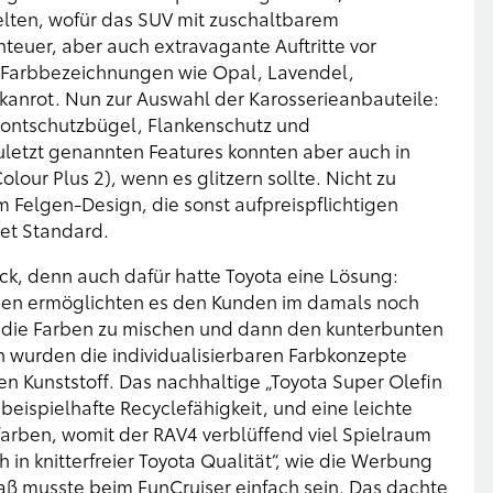
telten, wofür das SUV mit zuschaltbarem
enteuer, aber auch extravagante Auftritte vor
 Farbbezeichnungen wie Opal, Lavendel,
anrot. Nun zur Auswahl der Karosserieanbauteile:
rontschutzbügel, Flankenschutz und
zuletzt genannten Features konnten aber auch in
our Plus 2), wenn es glitzern sollte. Nicht zu
Felgen-Design, die sonst aufpreispflichtigen
ket Standard.
ck, denn auch dafür hatte Toyota eine Lösung:
lien ermöglichten es den Kunden im damals noch
t die Farben zu mischen und dann den kunterbunten
h wurden die individualisierbaren Farbkonzepte
en Kunststoff. Das nachhaltige „Toyota Super Olefin
beispielhafte Recyclefähigkeit, und eine leichte
farben, womit der RAV4 verblüffend viel Spielraum
h in knitterfreier Toyota Qualität“, wie die Werbung
paß musste beim FunCruiser einfach sein. Das dachte