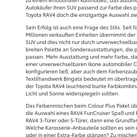
Autokäufer ihren SUV passend zur Farbe des pe
Toyota RAV4 doch die einzigartige Auswahl zw
Sein Erfolg ist auch eine Frage des Stils. Sei
Millionen verkauften Einheiten übernimmt der 
SUV und dies nicht nur durch unverwechselbar
breiten Palette an Sonderausstattungen, die p
passen. Mehr Ausstattung und mehr Farbe, das
einer unverwechselbaren Ikone automobiler Co
konfigurieren ließ, aber auch dem Farbenzaub
Textilhandwerk Bingata bedeutet im übertrag
der Toyota RAV4 leuchtend bunte Farbkombinat
Licht und Sonne widerspiegeln sollten.
Das Farbenmischen beim Colour Plus Paket übe
die Auswahl eines RAV4 FunCruiser Spaß und
RAV4 3-Türer oder 5-Türer, dann eine Grundfa
Welche Karosserie-Anbauteile sollten es sein 
oder in einer Extra-Farbe glänzen? Zu mischen