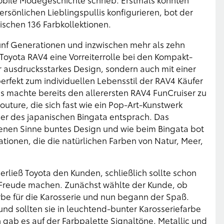
rsönlichen Lieblingspullis konfigurieren, bot der
ischen 136 Farbkollektionen.
t fünf Generationen und inzwischen mehr als zehn
Toyota RAV4 eine Vorreiterrolle bei den Kompakt-
 ausdrucksstarkes Design, sondern auch mit einer
erfekt zum individuellen Lebensstil der RAV4 Käufer
 machte bereits den allerersten RAV4 FunCruiser zu
uture, die sich fast wie ein Pop-Art-Kunstwerk
er des japanischen Bingata entsprach. Das
enen Sinne buntes Design und wie beim Bingata bot
ionen, die die natürlichen Farben von Natur, Meer,
rließ Toyota den Kunden, schließlich sollte schon
 Freude machen. Zunächst wählte der Kunde, ob
rbe für die Karosserie und nun begann der Spaß.
und sollten sie in leuchtend-bunter Karosseriefarbe
 gab es auf der Farbpalette Signaltöne, Metallic und