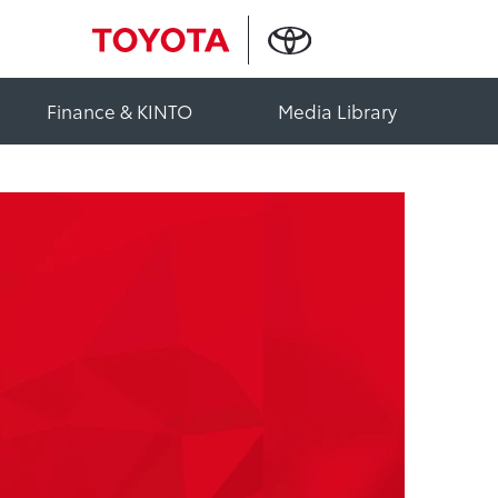
Finance & KINTO
Media Library