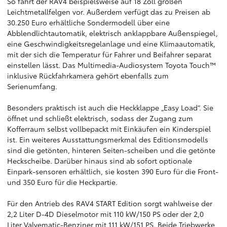
So fährt der RAV4 beispielsweise auf 18 Zoll großen
Leichtmetallfelgen vor. Außerdem verfügt das zu Preisen ab
30.250 Euro erhältliche Sondermodell über eine
Abblendlichtautomatik, elektrisch anklappbare Außenspiegel,
eine Geschwindigkeitsregelanlage und eine Klimaautomatik,
mit der sich die Temperatur für Fahrer und Beifahrer separat
einstellen lässt. Das Multimedia-Audiosystem Toyota Touch™
inklusive Rückfahrkamera gehört ebenfalls zum
Serienumfang.
Besonders praktisch ist auch die Heckklappe „Easy Load“. Sie
öffnet und schließt elektrisch, sodass der Zugang zum
Kofferraum selbst vollbepackt mit Einkäufen ein Kinderspiel
ist. Ein weiteres Ausstattungsmerkmal des Editionsmodells
sind die getönten, hinteren Seiten-scheiben und die getönte
Heckscheibe. Darüber hinaus sind ab sofort optionale
Einpark-sensoren erhältlich, sie kosten 390 Euro für die Front-
und 350 Euro für die Heckpartie.
Für den Antrieb des RAV4 START Edition sorgt wahlweise der
2,2 Liter D-4D Dieselmotor mit 110 kW/150 PS oder der 2,0
Liter Valvematic-Benziner mit 111 kW/151 PS. Beide Triebwerke