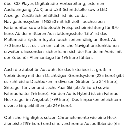
über CD-Player, Digitalradio-Vorbereitung, externen
Audioeingang (AUX) und USB-Schnittstelle sowie LED-
Anzeige. Zusätzlich erhältlich ist hierzu das
Navigationssystem TNS350 mit 5,8-Zoll-Touchscreen-
Farbmonitor sowie Bluetooth-Freisprecheinrichtung für 870
Euro. Ab der mittleren Ausstattungsstufe "Life" ist das
Multimedia-System Toyota Touch serienmäßig an Bord. Ab
770 Euro lässt es sich um zahlreiche Navigationsfunktionen
erweitern. Besonders sicher kann sich der Kunde im Auris mit
der Zubehör-Alarmanlage für 195 Euro fühlen.
Auch die Zubehör-Auswahl für das Exterieur ist groß: In
Verbindung mit dem Dachträger-Grundsystem (225 Euro) gibt
es zahlreiche Dachboxen in diversen Größen (ab 344 Euro),
Skiträger für vier und sechs Paar Ski (ab 75 Euro) sowie
Fahrradhalter (95 Euro). Für den Auris Hybrid ist ein Fahrrad-
Heckträger im Angebot (799 Euro). Das Einparken erleichtern
diverse Einparkhilfen (ab 249 Euro).
Optische Highlights setzen Chromelemente wie eine Heck-
Zierleiste (199 Euro) und eine verchromte Auspuffblende (65