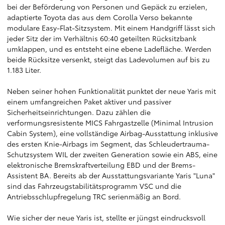
bei der Beförderung von Personen und Gepäck zu erzielen,
adaptierte Toyota das aus dem Corolla Verso bekannte
modulare Easy-Flat-Sitzsystem. Mit einem Handgriff lässt sich
jeder Sitz der im Verhältnis 60:40 geteilten Rücksitzbank
umklappen, und es entsteht eine ebene Ladefläche. Werden
beide Rücksitze versenkt, steigt das Ladevolumen auf bis zu
1.183 Liter.
Neben seiner hohen Funktionalität punktet der neue Yaris mit
einem umfangreichen Paket aktiver und passiver
Sicherheitseinrichtungen. Dazu zählen die
verformungsresistente MICS Fahrgastzelle (Minimal Intrusion
Cabin System), eine vollständige Airbag-Ausstattung inklusive
des ersten Knie-Airbags im Segment, das Schleudertrauma-
Schutzsystem WIL der zweiten Generation sowie ein ABS, eine
elektronische Bremskraftverteilung EBD und der Brems-
Assistent BA. Bereits ab der Ausstattungsvariante Yaris "Luna"
sind das Fahrzeugstabilitätsprogramm VSC und die
Antriebsschlupfregelung TRC serienmäßig an Bord.
Wie sicher der neue Yaris ist, stellte er jüngst eindrucksvoll