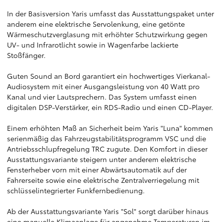
In der Basisversion Yaris umfasst das Ausstattungspaket unter
anderem eine elektrische Servolenkung, eine getönte
Wärmeschutzverglasung mit erhöhter Schutzwirkung gegen
UV- und Infrarotlicht sowie in Wagenfarbe lackierte
Stoßfänger.
Guten Sound an Bord garantiert ein hochwertiges Vierkanal-
Audiosystem mit einer Ausgangsleistung von 40 Watt pro
Kanal und vier Lautsprechern. Das System umfasst einen
digitalen DSP-Verstärker, ein RDS-Radio und einen CD-Player.
Einem erhöhten Maß an Sicherheit beim Yaris "Luna" kommen
serienmäßig das Fahrzeugstabilitätsprogramm VSC und die
Antriebsschlupfregelung TRC zugute. Den Komfort in dieser
Ausstattungsvariante steigern unter anderem elektrische
Fensterheber vorn mit einer Abwärtsautomatik auf der
Fahrerseite sowie eine elektrische Zentralverriegelung mit
schlüsselintegrierter Funkfernbedienung.
Ab der Ausstattungsvariante Yaris "Sol" sorgt darüber hinaus
eine manuelle Klimaanlage für angenehme Temperaturen im