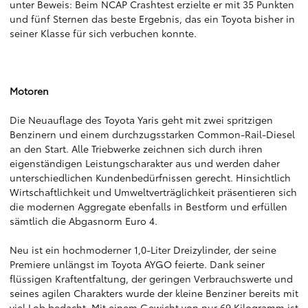
unter Beweis: Beim NCAP Crashtest erzielte er mit 35 Punkten
und fünf Sternen das beste Ergebnis, das ein Toyota bisher in
seiner Klasse für sich verbuchen konnte.
Motoren
Die Neuauflage des Toyota Yaris geht mit zwei spritzigen
Benzinern und einem durchzugsstarken Common-Rail-Diesel
an den Start. Alle Triebwerke zeichnen sich durch ihren
eigenständigen Leistungscharakter aus und werden daher
unterschiedlichen Kundenbedürfnissen gerecht. Hinsichtlich
Wirtschaftlichkeit und Umweltverträglichkeit präsentieren sich
die modernen Aggregate ebenfalls in Bestform und erfüllen
sämtlich die Abgasnorm Euro 4.
Neu ist ein hochmoderner 1,0-Liter Dreizylinder, der seine
Premiere unlängst im Toyota AYGO feierte. Dank seiner
flüssigen Kraftentfaltung, der geringen Verbrauchswerte und
seines agilen Charakters wurde der kleine Benziner bereits mit
viel Lob bedacht. Mit einem Gewicht von nur 69 Kilogramm ist