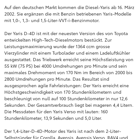
Auf den deutschen Markt kommen die Diesel-Yaris ab 16. März
2002. Sie ergänzen die mit Benzin betriebenen Yaris-Modelle
mit 1,0-, 1,3- und 1,5-Liter-VVT-i-Benzinmotor.
Der Yaris D-4D ist mit der neuesten Version des von Toyota
entwickelten High-Tech-Dieselmotors bestückt. Zur
Leistungsmaximierung wurde der 1364 ccm grosse
Vierzylinder mit einem Turbolader und einem Ladeluftkühler
ausgestattet. Das Triebwerk erreicht seine Höchstleistung von
55 kW (75 PS) bei 4000 Umdrehungen pro Minute und sein
maximales Drehmoment von 170 Nm im Bereich von 2000 bis
2800 Umdrehungen pro Minute. Das Resultat sind
ausgesprochen agile Fahrleistungen: Der Yaris erreicht eine
Höchstgeschwindigkeit von 170 Stundenkilometern und
beschleunigt von null auf 100 Stundenkilometer in nur 12,6
Sekunden. Der Gesamtverbrauch liegt bei mageren 4,4 Litern.
Die Messdaten für den Yaris Verso mit lauten: 160
Stundenkilometer, 13,9 Sekunden und 5,0 Liter.
Der 1,4-Liter-D-4D-Motor des Yaris ist nach dem 2-Liter-
Selbstzünder für Corolla, Avensis, Avensis Verso, RAV4 und