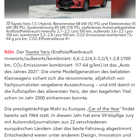
Toyota Yaris 1,5 l Hybrid, Benzinmotor 68 kW (92 PS) und Elektromotor 59
kW (80 PS), Systemleistung 85 kW (116 PS), stufenloses Automatikgetriebe,
Kraftstoffverbrauch innerorts 2,7–2,2 l pro 100 km, außerorts 3,6–3,2 l pro
100 km, kombiniert 3,2–2,8 l pro 100 km, CO2-Emissionen kombiniert 73–
64 g pro km, CO2-Effizienzklasse A+
Köln.
Der
Toyota Yaris
(Kraftstoffverbrauch
innerorts/außerorts/kombiniert: 6,6-2,2/4,3-3,2/5,1-2,8 l/100
km, CO
-Emissionen kombiniert: 117-64 g/km) ist das „Auto
2
des Jahres 2021“: Die vierte Modellgeneration des beliebten
Kleinwagens sichert sich die renommierte, alljährlich von
Fachjournalisten vergebene Auszeichnung – und tritt damit in
die Fußstapfen des allerersten Yaris, der den begehrten Titel
schon im Jahr 2000 einheimsen konnte.
Die prestigeträchtige Wahl zu Europas „
Car of the Year
“ findet
bereits seit 1964 statt. In diesem Jahr hat eine 59-köpfige Jury
mit Automobiljournalisten aus 22 verschiedenen
europäischen Ländern über das beste Fahrzeug abgestimmt.
Entscheidend waren unter anderem Design, Innovation und