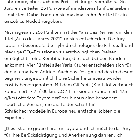
Fahrfreude, aber auch das Preis-Leistungs-Verhältnis. Die
Juroren verteilen 25 Punkte auf mindestens fünf der sieben
Finalisten. Dabei konnten sie maximal zehn Punkte für ein
einzelnes Modell vergeben.
Mit insgesamt 266 Punkten hat der Yaris das Rennen um den
Titel „Auto des Jahres 2021“ für sich entschieden. Die Jury
lobte insbesondere die Hybridtechnologie, die Fahrspaß und
niedrige CO
-Emissionen zu erschwinglichen Preisen
2
ermöglicht – eine Kombination, die auch bei den Kunden
ankommt. Vier Fünftel aller Yaris Käufer entscheiden sich für
den alternativen Antrieb. Auch das Design und das in diesem
Segment ungewöhnlich hohe Sicherheitsniveau wurden
positiv hervorgehoben. Mit dem
GR Yaris
(Kraftstoffverbrauch
kombiniert: 7,7 l/100 km, CO2-Emissionen kombiniert: 175
g/km) offeriere Toyota darüber hinaus eine besonders
sportliche Version, die die Leidenschaft für
Schrägheckmodelle in Europa neu entfache, lobten die
Experten.
„Dies ist eine große Ehre für Toyota und ich möchte der Jury
für ihre Berücksichtigung und Anerkennung danken. Ich