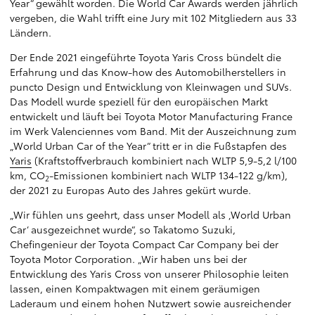
Year“ gewählt worden. Die World Car Awards werden jährlich
vergeben, die Wahl trifft eine Jury mit 102 Mitgliedern aus 33
Ländern.
Der Ende 2021 eingeführte Toyota Yaris Cross bündelt die
Erfahrung und das Know-how des Automobilherstellers in
puncto Design und Entwicklung von Kleinwagen und SUVs.
Das Modell wurde speziell für den europäischen Markt
entwickelt und läuft bei Toyota Motor Manufacturing France
im Werk Valenciennes vom Band. Mit der Auszeichnung zum
„World Urban Car of the Year“ tritt er in die Fußstapfen des
Yaris
(Kraftstoffverbrauch kombiniert nach WLTP 5,9-5,2 l/100
km, CO
-Emissionen kombiniert nach WLTP 134-122 g/km),
2
der 2021 zu Europas Auto des Jahres gekürt wurde.
„Wir fühlen uns geehrt, dass unser Modell als ‚World Urban
Car‘ ausgezeichnet wurde“, so Takatomo Suzuki,
Chefingenieur der Toyota Compact Car Company bei der
Toyota Motor Corporation. „Wir haben uns bei der
Entwicklung des Yaris Cross von unserer Philosophie leiten
lassen, einen Kompaktwagen mit einem geräumigen
Laderaum und einem hohen Nutzwert sowie ausreichender