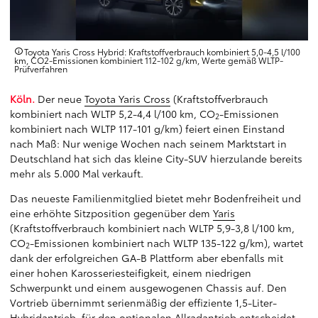
Toyota Yaris Cross Hybrid: Kraftstoffverbrauch kombiniert 5,0-4,5 l/100
km, CO2-Emissionen kombiniert 112-102 g/km, Werte gemäß WLTP-
Prüfverfahren
Köln.
Der neue
Toyota Yaris Cross
(Kraftstoffverbrauch
kombiniert nach WLTP 5,2-4,4 l/100 km, CO
-Emissionen
2
kombiniert nach WLTP 117-101 g/km) feiert einen Einstand
nach Maß: Nur wenige Wochen nach seinem Marktstart in
Deutschland hat sich das kleine City-SUV hierzulande bereits
mehr als 5.000 Mal verkauft.
Das neueste Familienmitglied bietet mehr Bodenfreiheit und
eine erhöhte Sitzposition gegenüber dem
Yaris
(Kraftstoffverbrauch kombiniert nach WLTP 5,9-3,8 l/100 km,
CO
-Emissionen kombiniert nach WLTP 135-122 g/km), wartet
2
dank der erfolgreichen GA-B Plattform aber ebenfalls mit
einer hohen Karosseriesteifigkeit, einem niedrigen
Schwerpunkt und einem ausgewogenen Chassis auf. Den
Vortrieb übernimmt serienmäßig der effiziente 1,5-Liter-
Hybridantrieb, für den optionalen Allradantrieb entscheidet