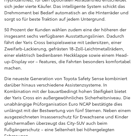
sich jeder vierte Käufer. Das intelligente System schickt das
Drehmoment bei Bedarf automatisch an die Hinterräder und
sorgt so für beste Traktion auf jedem Untergrund.
50 Prozent der Kunden wählen zudem eine der höheren der
insgesamt sechs verfügbaren Ausstattungslinien. Dadurch
fährt der Yaris Cross beispielsweise mit Ledersitzen, einer
Zweifarb-Lackierung, gefrästen 18-Zoll-Leichtmetallrädern,
einer elektrisch bedienbaren Heckklappe sowie einem Head-
up-Display vor – Features, die Fahrten besonders komfortabel
machen.
Die neueste Generation von Toyota Safety Sense kombiniert
darüber hinaus verschiedene Assistenzsysteme. In
Kombination mit der bauartbedingt hohen Steifigkeit bietet
der Yaris Cross ein außergewöhnliches Sicherheitsniveau. Die
unabhängige Prüforganisation Euro NCAP bestätigte dies
unlängst mit der Bestwertung von fünf Sternen. Neben einem
ausgezeichneten Insassenschutz für Erwachsene und Kinder
gleichermaßen überzeugt das City-SUV auch beim
Fußgängerschutz – eine Seltenheit bei höhergelegten
Fahrzeugen.