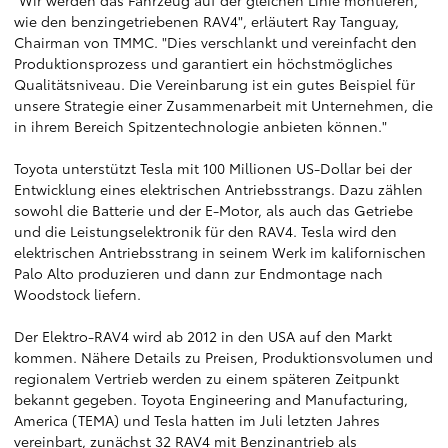
"Wir werden das Fahrzeug auf der gleichen Linie montieren,
wie den benzingetriebenen RAV4", erläutert Ray Tanguay,
Chairman von TMMC. "Dies verschlankt und vereinfacht den
Produktionsprozess und garantiert ein höchstmögliches
Qualitätsniveau. Die Vereinbarung ist ein gutes Beispiel für
unsere Strategie einer Zusammenarbeit mit Unternehmen, die
in ihrem Bereich Spitzentechnologie anbieten können."
Toyota unterstützt Tesla mit 100 Millionen US-Dollar bei der
Entwicklung eines elektrischen Antriebsstrangs. Dazu zählen
sowohl die Batterie und der E-Motor, als auch das Getriebe
und die Leistungselektronik für den RAV4. Tesla wird den
elektrischen Antriebsstrang in seinem Werk im kalifornischen
Palo Alto produzieren und dann zur Endmontage nach
Woodstock liefern.
Der Elektro-RAV4 wird ab 2012 in den USA auf den Markt
kommen. Nähere Details zu Preisen, Produktionsvolumen und
regionalem Vertrieb werden zu einem späteren Zeitpunkt
bekannt gegeben. Toyota Engineering and Manufacturing,
America (TEMA) und Tesla hatten im Juli letzten Jahres
vereinbart, zunächst 32 RAV4 mit Benzinantrieb als