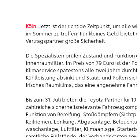
Köln.
Jetzt ist der richtige Zeitpunkt, um alle
im Sommer zu treffen: Für kleines Geld bietet
Vertragspartner große Sicherheit.
Die Spezialisten prüfen Zustand und Funktio
Innenraumfilter. Im Preis von 79 Euro ist der P
Klimaservice spätestens alle zwei Jahre durchf
Kühlleistung absinkt und Staub und Pollen sic
frisches Raumklima, das eine angenehme Fahrt 
Bis zum 31. Juli bieten die Toyota Partner für
zahlreiche sicherheitsrelevante Fahrzeugkom
Funktion von Bereifung, Stoßdämpfern (Sicht
Keilriemen, Lenkung, Abgasanlage, Beleuchtu
waschanlage, Luftfilter, Klimaanlage, Starter
sämtliche Füllstände, der Verbandskasten so