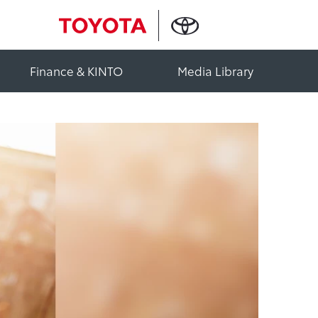
Finance & KINTO
Media Library