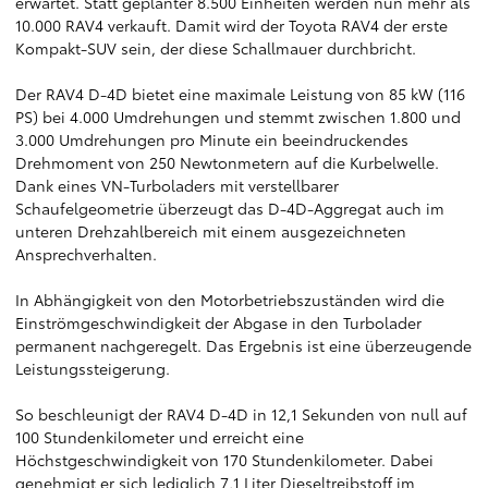
erwartet. Statt geplanter 8.500 Einheiten werden nun mehr als
10.000 RAV4 verkauft. Damit wird der Toyota RAV4 der erste
Kompakt-SUV sein, der diese Schallmauer durchbricht.
Der RAV4 D-4D bietet eine maximale Leistung von 85 kW (116
PS) bei 4.000 Umdrehungen und stemmt zwischen 1.800 und
3.000 Umdrehungen pro Minute ein beeindruckendes
Drehmoment von 250 Newtonmetern auf die Kurbelwelle.
Dank eines VN-Turboladers mit verstellbarer
Schaufelgeometrie überzeugt das D-4D-Aggregat auch im
unteren Drehzahlbereich mit einem ausgezeichneten
Ansprechverhalten.
In Abhängigkeit von den Motorbetriebszuständen wird die
Einströmgeschwindigkeit der Abgase in den Turbolader
permanent nachgeregelt. Das Ergebnis ist eine überzeugende
Leistungssteigerung.
So beschleunigt der RAV4 D-4D in 12,1 Sekunden von null auf
100 Stundenkilometer und erreicht eine
Höchstgeschwindigkeit von 170 Stundenkilometer. Dabei
genehmigt er sich lediglich 7,1 Liter Dieseltreibstoff im