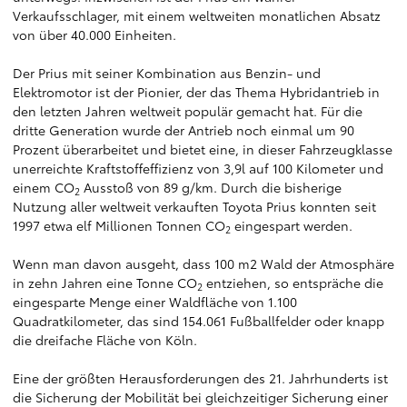
Verkaufsschlager, mit einem weltweiten monatlichen Absatz
von über 40.000 Einheiten.
Der Prius mit seiner Kombination aus Benzin- und
Elektromotor ist der Pionier, der das Thema Hybridantrieb in
den letzten Jahren weltweit populär gemacht hat. Für die
dritte Generation wurde der Antrieb noch einmal um 90
Prozent überarbeitet und bietet eine, in dieser Fahrzeugklasse
unerreichte Kraftstoffeffizienz von 3,9l auf 100 Kilometer und
einem CO
Ausstoß von 89 g/km. Durch die bisherige
2
Nutzung aller weltweit verkauften Toyota Prius konnten seit
1997 etwa elf Millionen Tonnen CO
eingespart werden.
2
Wenn man davon ausgeht, dass 100 m2 Wald der Atmosphäre
in zehn Jahren eine Tonne CO
entziehen, so entspräche die
2
eingesparte Menge einer Waldfläche von 1.100
Quadratkilometer, das sind 154.061 Fußballfelder oder knapp
die dreifache Fläche von Köln.
Eine der größten Herausforderungen des 21. Jahrhunderts ist
die Sicherung der Mobilität bei gleichzeitiger Sicherung einer