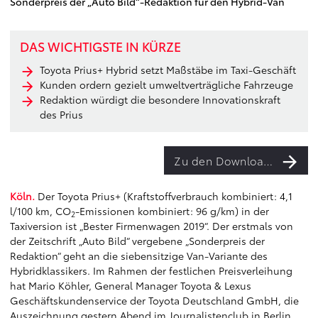
Sonderpreis der „Auto Bild“-Redaktion für den Hybrid-Van
DAS WICHTIGSTE IN KÜRZE
Toyota Prius+ Hybrid setzt Maßstäbe im Taxi-Geschäft
Kunden ordern gezielt umweltverträgliche Fahrzeuge
Redaktion würdigt die besondere Innovationskraft
des Prius
Zu den Downloads
Köln.
Der Toyota Prius+ (Kraftstoffverbrauch kombiniert: 4,1
l/100 km, CO
-Emissionen kombiniert: 96 g/km) in der
2
Taxiversion ist „Bester Firmenwagen 2019“. Der erstmals von
der Zeitschrift „Auto Bild“ vergebene „Sonderpreis der
Redaktion“ geht an die siebensitzige Van-Variante des
Hybridklassikers. Im Rahmen der festlichen Preisverleihung
hat Mario Köhler, General Manager Toyota & Lexus
Geschäftskundenservice der Toyota Deutschland GmbH, die
Auszeichnung gestern Abend im Journalistenclub in Berlin