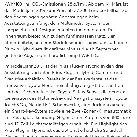
kWh/100 km; CO
-Emissionen 28 g/km). Ab dem 14. März ist
2
das Modelljahr 2019 zum Preis ab 37.200 Euro bestellbar. Zu
den Änderungen gehören Anpassungen beim
Ausstattungsumfang, dem Multimedia-System, der
Farbpalette und Designelementen im Innenraum. Der
Innenraum bietet nun zudem fünf Insassen Platz. Der
überarbeitete, an einer Steckdose oder Ladesäule aufladbare
Plug-in Hybrid erfüllt darüber hinaus die ab September
geltende Abgasnorm Euro 6d-Temp EVAP-ISC.
Im Modelljahr 2019 ist der Prius Plug-in Hybrid in den drei
Ausstattungsvarianten Prius Plug-in Hybrid, Comfort und
Executive erhältlich. Bereits in der Basisvariante ist das
innovative Toyota Modell reichhaltig ausgestattet. An Bord
sind das Sicherheitspaket Toyota Safety Sense, die neueste
Generation des Multimedia- und Navigationssystem Toyota
Touch&Go, Matrix-LED-Scheinwerfer, eine Rückfahrkamera,
ein Smart-Key-Sytem sowie eine Zwei-Zonen-Klimaautomatik
mit Passagiererkennung. Gegen einen Aufpreis von 800 Euro
sind 17-Zoll-Leichtmetallfelgen erhältlich. Ein Highlight des
Prius Plug-in Hybrid ist das optional erhältliche Solardach.
Dieses ist in der Lage Energie für eine elektrische Reichweite